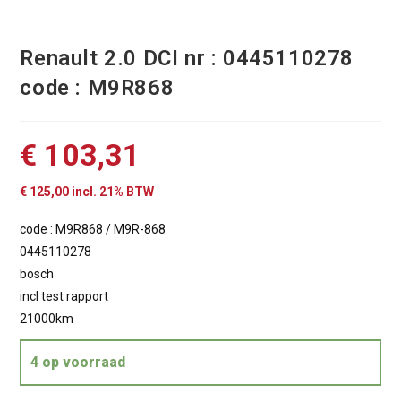
Renault 2.0 DCI nr : 0445110278
code : M9R868
€
103,31
€
125,00
incl. 21% BTW
code : M9R868 / M9R-868
0445110278
bosch
incl test rapport
21000km
4 op voorraad