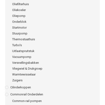
Oliefilterhuis
Oliekoeler
Oliepomp
Onderblok
Startmotor
Stuurpomp
Thermostaathuis
Turbo's
Uitlaatspruitstuk
Vacuumpomp
Versnellingsbakken
Vliegwiel & Drukgroep
Warmtewisselaar
Zuigers
Cilinderkoppen
Commonrail Onderdelen
Common-rail pompen