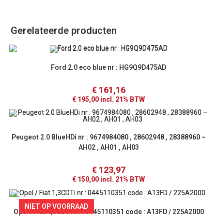
Gerelateerde producten
Ford 2.0 eco blue nr : HG9Q9D475AD
€
161,16
€
195,00
incl. 21% BTW
Peugeot 2.0 BlueHDi nr : 9674984080 , 28602948 , 28388960 –
AH02 , AH01 , AH03
€
123,97
€
150,00
incl. 21% BTW
NIET OP VOORRAAD
Opel / Fiat 1,3CDTi nr : 0445110351 code : A13FD / 225A2000