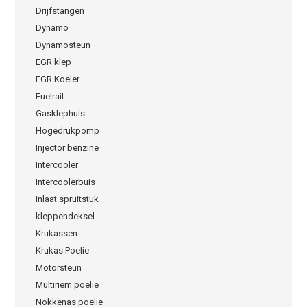
Drijfstangen
Dynamo
Dynamosteun
EGR klep
EGR Koeler
Fuelrail
Gasklephuis
Hogedrukpomp
Injector benzine
Intercooler
Intercoolerbuis
Inlaat spruitstuk
kleppendeksel
Krukassen
Krukas Poelie
Motorsteun
Multiriem poelie
Nokkenas poelie