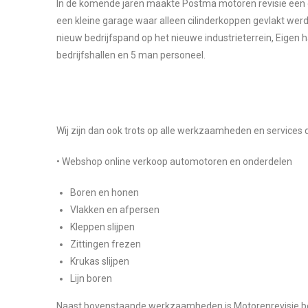
In de komende jaren maakte Postma motoren revisie een g
een kleine garage waar alleen cilinderkoppen gevlakt we
nieuw bedrijfspand op het nieuwe industrieterrein, Eigen h
bedrijfshallen en 5 man personeel.
Wij zijn dan ook trots op alle werkzaamheden en services d
• Webshop online verkoop automotoren en onderdelen
Boren en honen
Vlakken en afpersen
Kleppen slijpen
Zittingen frezen
Krukas slijpen
Lijn boren
Naast bovenstaande werkzaamheden is Motorenrevisie bed