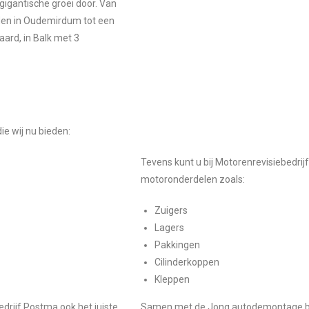
igantische groei door. Van
rden in Oudemirdum tot een
aard, in Balk met 3
ie wij nu bieden:
Tevens kunt u bij Motorenrevisiebedrij
motoronderdelen zoals:
Zuigers
Lagers
Pakkingen
Cilinderkoppen
Kleppen
rijf Postma ook het juiste
Samen met de Jong autodemontage biede