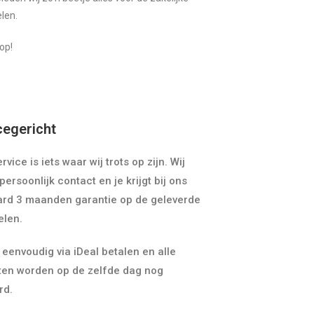
len.
 op!
cegericht
vice is iets waar wij trots op zijn. Wij
persoonlijk contact en je krijgt bij ons
ard 3 maanden garantie op de geleverde
elen.
 eenvoudig via iDeal betalen en alle
ten worden op de zelfde dag nog
rd.