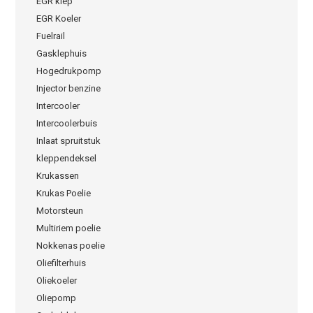
EGR klep
EGR Koeler
Fuelrail
Gasklephuis
Hogedrukpomp
Injector benzine
Intercooler
Intercoolerbuis
Inlaat spruitstuk
kleppendeksel
Krukassen
Krukas Poelie
Motorsteun
Multiriem poelie
Nokkenas poelie
Oliefilterhuis
Oliekoeler
Oliepomp