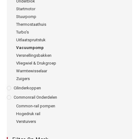
Onderblok
Startmotor
Stuurpomp
Thermostaathuis
Turbo's
Uitlaatspruitstuk
Vacuumpomp
Versnellingsbakken
Vliegwiel & Drukgroep
Warmtewisselaar
Zuigers
Cilinderkoppen
Commonrail Onderdelen
Common-rail pompen
Hogedruk rail
Verstuivers